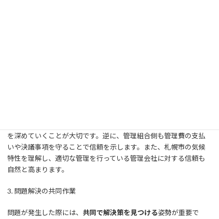
オープンで透明性のあるコミュニケーション
が基礎となります。管
理組合が何を求めているのか、どのような問題があるのかを明確
に伝えるとともに、管理会社の意見や提案にも耳を傾ける姿勢が
重要です。定期的なミーティングを設け、双方の期待値を共有し、
問題解決に向けた具体的なアクションを決定します。札幌市の場
合、冬季の雪対策や防寒対策の計画について、早い段階から話し
合うことが不可欠です。
2. 信頼関係の構築
信頼は時間と一貫した行動で築かれます。管理会社が約束を果た
すか、住民の要望に対してどのように対応するかを観察し、信頼
を深めていくことが大切です。逆に、管理組合側も管理費の支払
いや決議事項を守ることで信頼を示します。また、札幌市の気候
特性を理解し、適切な管理を行っている管理会社に対する信頼も
自然と高まります。
3. 問題解決の共同作業
問題が発生した際には、
共同で解決策を見つける
姿勢が重要で