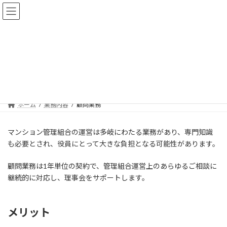
コ
ナ
ン
ビ
テ
ゲ
ン
ー
ツ
シ
へ
ョ
顧問業務
ス
ン
キ
に
ッ
移
プ
動
ホーム
業務内容
顧問業務
マンション管理組合の運営は多岐にわたる業務があり、専門知識
も必要とされ、役員にとって大きな負担となる可能性があります。
顧問業務は1年単位の契約で、管理組合運営上のあらゆるご相談に
継続的に対応し、理事会をサポートします。
メリット