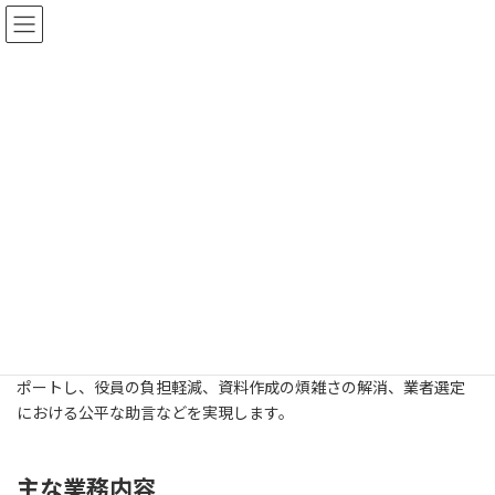
コ
ナ
ン
ビ
テ
ゲ
ン
ー
ツ
シ
大規模修繕工事コーディネート
へ
ョ
ス
ン
業務
キ
に
ッ
移
プ
動
ホーム
業務内容
大規模修繕工事コーディネート業務
マンションの約12～15年ごとの大規模修繕工事は、専門知識が必
要で、管理組合役員にとって大きな負担となります。
この支援業務は、初期対応から工事完了までの業務運営全体をサ
ポートし、役員の負担軽減、資料作成の煩雑さの解消、業者選定
における公平な助言などを実現します。
主な業務内容