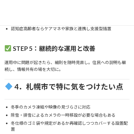
区分所有者などマンション住人なら理事会が改善要請文書を発
送
外部者なら警察相談し情報提供を検討
認知症高齢者ならケアマネや家族と連携し支援型措置
STEP 5：継続的な運用と改善
運用中に問題が起きたら、細則を随時見直し。住民への説明も継
続し、情報共有の場を大切に。
4．札幌市で特に気をつけたい点
冬季のカメラ凍結や映像の見づらさに対応
除雪・排雪によるカメラの一時移設が必要な場合もある
冬仕様のゴミ袋や規定があるか再確認しつつカバーする設置配
置