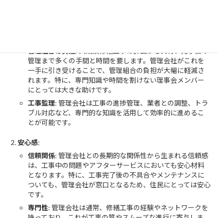
メリット
負担軽減
:
管理組合の負担
: 大規模修繕工事は計画から実行、完了後の
管理まで多くの手間と時間を要します。管理会社がこれを
一手に引き受けることで、管理組合の負担が大幅に軽減さ
れます。特に、専門知識や時間を割けない理事会メンバー
にとっては大きな助けです。
工事監理
: 管理会社は工事の進捗管理、業者との調整、トラ
ブル対応など、専門的な知識を活用して効率的に進めるこ
とが可能です。
安心感
:
信頼関係
: 管理会社との長期的な関係性から生まれる信頼感
は、工事中の問題やアフターサービスにおいても安心材料
となります。特に、工事完了後の不具合やメンテナンスに
ついても、管理会社が窓口となるため、住民にとっては安心
です。
専門性
: 管理会社は通常、修繕工事の経験やネットワークを
持っており、これが工事の質やスムーズな進行に寄与しま