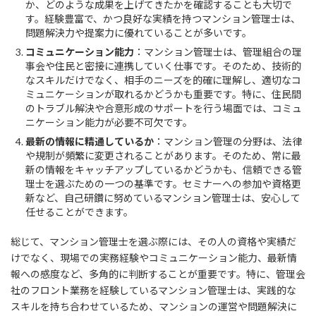
か、どのような成果を上げてきたかを確認することも大切で
す。経験豊富で、かつ良好な実績を持つマンション管理士は、
問題解決力や提案力に優れていることが多いです。
コミュニケーション能力
：マンション管理士は、管理組合の理
事会や住民と密接に連携していく仕事です。そのため、技術的
なスキルだけでなく、相手のニーズを的確に理解し、適切なコ
ミュニケーションが取れるかどうかも重要です。特に、住民間
のトラブル解決や合意形成のサポートを行う場面では、コミュ
ニケーション能力が必要不可欠です。
最新の情報に精通しているか
：マンション管理の分野は、法律
や規制が頻繁に変更されることがあります。そのため、常に最
新の情報をキャッチアップしているかどうかも、信頼できる管
理士を選ぶための一つの基準です。セミナーへの参加や資格更
新など、自己研鑽に努めているマンション管理士は、安心して
任せることができます。
総じて、マンション管理士を選ぶ際には、その人の資格や実績だ
けでなく、現場での実務経験やコミュニケーション能力、最新情
報への感度など、多角的に判断することが重要です。特に、管理会
社のフロント業務を経験しているマンション管理士は、実践的な
スキルを持ち合わせているため、マンションの運営や問題解決に