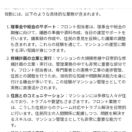
まず、管理会社のフロント業務とは、マンションの管理組合と密
接に連携し、日常的な運営やトラブル対応を行う役割です。この
役割には、以下のような具体的な業務が含まれます。
理事会や総会のサポート
：フロント担当者は、理事会や総会の
開催に向けて、議題の準備や資料作成、当日の運営サポートを
行います。議事録の作成や、住民の意見を反映した議案の調整
も含まれます。これらの経験を通じて、マンションの運営に関
する深い知識が身につきます。
修繕計画の立案と実行
：マンションの大規模修繕や日常的な修
繕計画の立案・実行は、管理業務の中でも非常に重要な部分で
す。フロント担当者は、専門業者との連携や工事の進捗管理、
住民との調整を行うため、技術的な知識や問題解決能力を身に
付ける機会が多いです。この経験がマンション管理士としての
実務に直接活かされます。
住民とのコミュニケーション
：マンションには多様な人々が住
んでおり、トラブルや要望もさまざまです。フロント業務で
は、こうした住民からのクレーム対応やトラブル解決を日常的
に行います。住民同士の人間関係に配慮しつつ、問題を解決す
るスキルは、マンション管理士としても非常に重要な能力で
す。