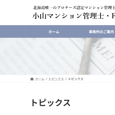
コ
ナ
ン
ビ
テ
ゲ
ン
ー
ツ
シ
ホーム
事務所のご案内
へ
ョ
ス
ン
キ
に
ッ
移
プ
動
ホーム
トピックス
トピックス
トピックス