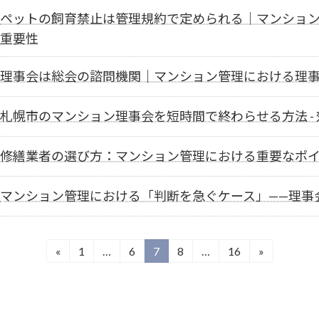
ペットの飼育禁止は管理規約で定められる｜マンショ
重要性
理事会は総会の諮問機関｜マンション管理における理
札幌市のマンション理事会を短時間で終わらせる方法 -
修繕業者の選び方：マンション管理における重要なポ
マンション管理における「判断を急ぐケース」——理事
«
1
…
6
7
8
…
16
»
固
固
固
固
固
定
定
定
定
定
ペ
ペ
ペ
ペ
ペ
ー
ー
ー
ー
ー