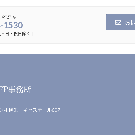
ジ
ジ
ジ
ジ
ジ
ください。
お
4-1530
[ 土・日・祝日除く ]
ン札幌第一キャステール607