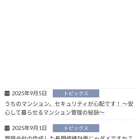
2025年9月9日
トピックス
管理会社への考え方、結局何が正解？ ～管理会社
と真の信頼関係を築くコツ～
2025年9月8日
トピックス
理事会に物申したいが、自分が理事長になるのは難
しい！ ～こういう場合は意見を言ってはいけない
もの？～
2025年9月5日
トピックス
うちのマンション、セキュリティが心配です！ ～安
心して暮らせるマンション管理の秘訣～
2025年9月1日
トピックス
管理会社の作成した長期修繕計画じゃダメですか？