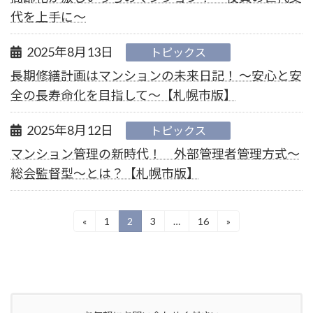
代を上手に～
2025年8月13日
トピックス
長期修繕計画はマンションの未来日記！ ～安心と安
全の長寿命化を目指して～【札幌市版】
2025年8月12日
トピックス
マンション管理の新時代！ 外部管理者管理方式～
総会監督型～とは？【札幌市版】
投
«
1
2
3
…
16
»
固
固
固
固
定
定
定
定
稿
ペ
ペ
ペ
ペ
ー
ー
ー
ー
の
ジ
ジ
ジ
ジ
ペ