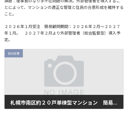
課題：理事長のなり手不在問題の解決。外部管理者を導入するこ
新
日
とによって、マンションの適正な管理と住民の合意形成を維持する
時
こと。
:
２０２６年１月受注 簡易顧問期間：２０２６年２月～２０２７
年１月。 ２０２７年２月より外部管理者（総会監督型）導入予
定。
前の記事
札幌市南区約２０戸単棟型マンション 簡易長期修繕計画作成業務
2026年1月16日