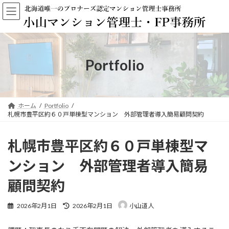
コ
ナ
ン
ビ
テ
ゲ
ン
ー
ツ
シ
へ
ョ
Portfolio
ス
ン
キ
に
ッ
移
プ
動
ホーム
Portfolio
札幌市豊平区約６０戸単棟型マンション 外部管理者導入簡易顧問契約
札幌市豊平区約６０戸単棟型マ
ンション 外部管理者導入簡易
顧問契約
最
2026年2月1日
2026年2月1日
小山道人
終
更